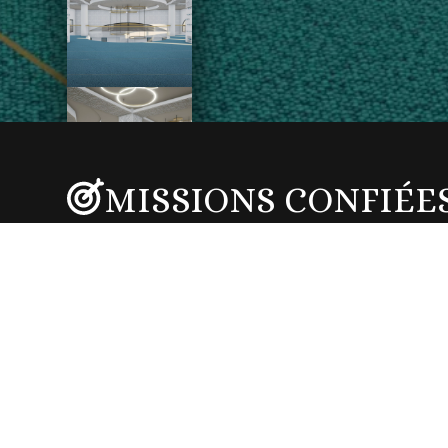
MISSIONS CONFIÉE
Étude : Avant projet sommaire / Avant projet détaillé
Conception : Modélisation 3D / Visuels photoréalistes
PÉRIODE DE RÉALI
Eté 2021