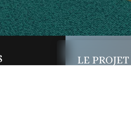
S
LE PROJET
Un centre cult
Il s’agit de la constructio
SATION
niveaux. L’établissement 
d’enseignement, espace dét
Notre mission initiale est 
de chacun (responsables e