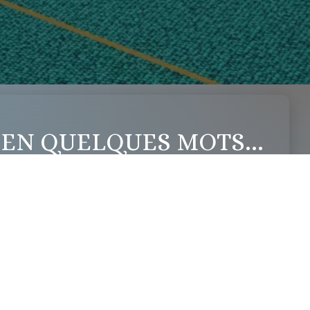
 EN QUELQUES MOTS...
urel moderne et ambitieux !
n d’un centre culturel de près de 1 500 m² répartis sur 3
regroupera des espaces de travail / réunions, espace
ente et de restauration, ainsi que des salles de prière.
de réaliser un espace cultuel à la hauteur des attentes
t usagers).