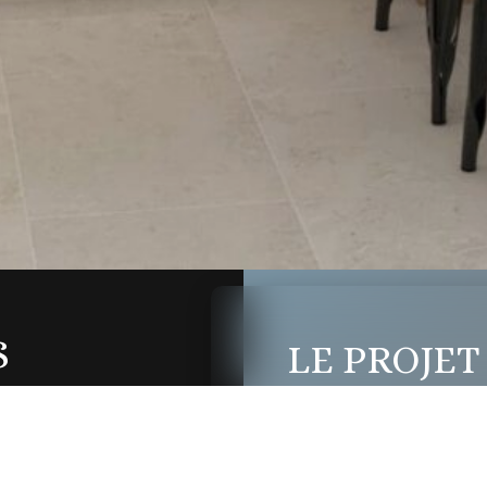
S
LE PROJET
Golden Cook r
t décor sur-mesure /
moderne, chaleur