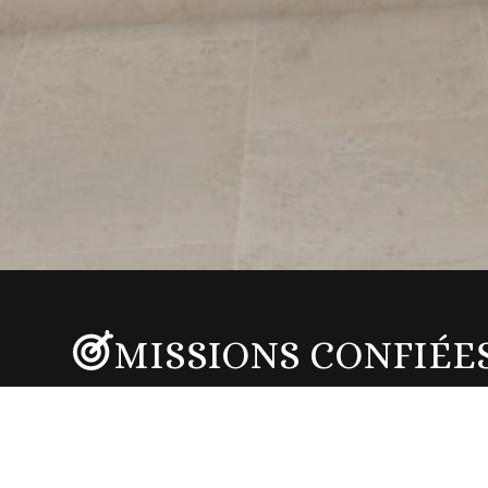
MISSIONS CONFIÉE
Étude : Avant projet sommaire / Avant projet détaillé
Conception : Modélisation 3D / Conception mobilier e
Visuels photoréalistes