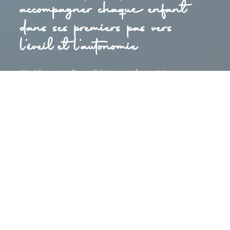
accompagner chaque enfant
dans ses premiers pas vers
l’éveil et l’autonomie
L’établissement d’accueil du jeune enfant a été
entièrement
repensé
pour l’
agencement
, l’
aménagement
et la
décoration
. Nous respectons strictement les
différentes
réglementations
en vigueur. Nous offrons aux
enfants un environnement
sécurisant
,
chaleureux
et
stimulant
.
Chaque salle est conçue selon l’
âge
des enfants,
petits
,
moyens
ou
grands
. Elles répondent à leurs besoins
spécifiques de
développement
et d’
éveil
.
Notre travail de
création intérieure
privilégie des
tons
pastel doux
, créant une atmosphère
apaisante
et
lumineuse
. L’
aménagement
favorise la
clarté
, le
rangement
et la
fonctionnalité
. Les
meubles
sont adaptés
à chaque tranche d’âge. Des zones spécifiques sont
prévues pour le
jeu
, l’
apprentissage
et la
détente
.